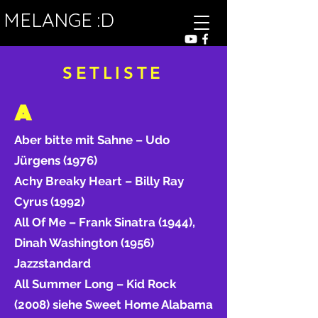
MELANGE :D
SETLISTE
A
Aber bitte mit Sahne – Udo
Jürgens (1976)
Achy Breaky Heart – Billy Ray
Cyrus (1992)
All Of Me – Frank Sinatra (1944),
Dinah Washington (1956)
Jazzstandard
All Summer Long – Kid Rock
(2008) siehe Sweet Home Alabama